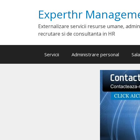
Skip
Experthr Managem
to
content
Externalizare servicii resurse umane, admini
recrutare si de consultanta in HR
Servicii
Administrare personal
Sala